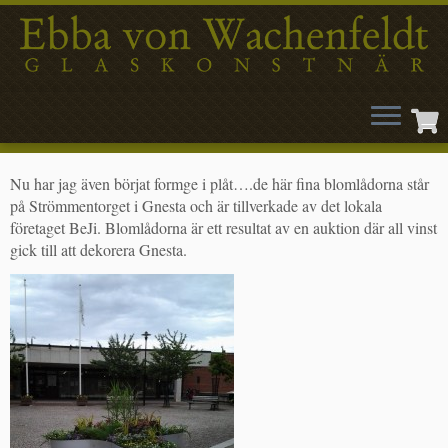
Hoppa
Nu har jag även börjat formge i plåt….de här fina blomlådorna står
till
på Strömmentorget i Gnesta och är tillverkade av det lokala
innehåll
företaget BeJi. Blomlådorna är ett resultat av en auktion där all vinst
gick till att dekorera Gnesta.