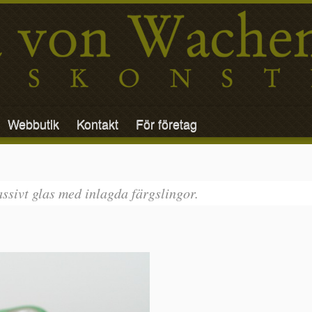
Webbutik
Kontakt
För företag
assivt glas med inlagda färgslingor.